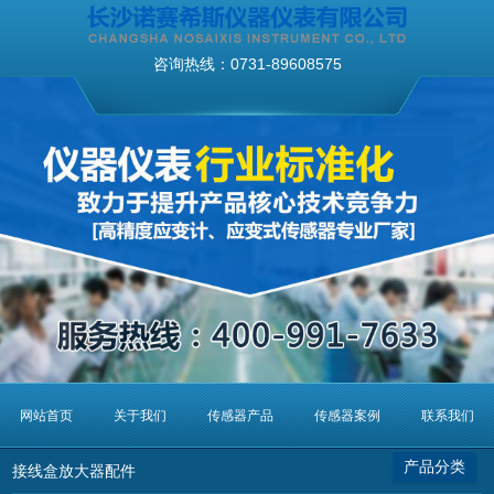
×
分类列表
称重传感器_测力传感器
咨询热线：
0731-89608575
三维力传感器
压力传感器
液位传感器
流量传感器
扭矩传感器
高速冲击力测量系统
高速撞击力测量系统
高速碰撞力测量系统
数显控制仪表
网站首页
关于我们
传感器产品
传感器案例
联系我们
接线盒放大器配件
产品分类
接线盒放大器配件